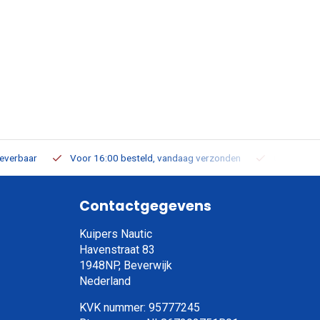
leverbaar
Voor 16:00 besteld, vandaag verzonden
Gratis verz
Contactgegevens
Kuipers Nautic
Havenstraat 83
1948NP, Beverwijk
Nederland
KVK nummer: 95777245