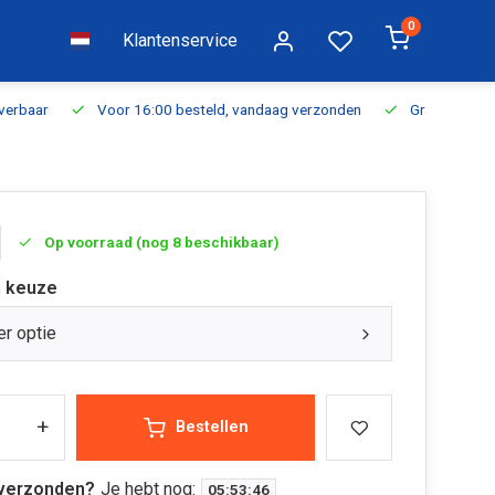
0
Klantenservice
everbaar
Voor 16:00 besteld, vandaag verzonden
Gratis verzen
Op voorraad (nog 8 beschikbaar)
 keuze
er optie
+
Bestellen
verzonden?
Je hebt nog:
05
:
53
:
46