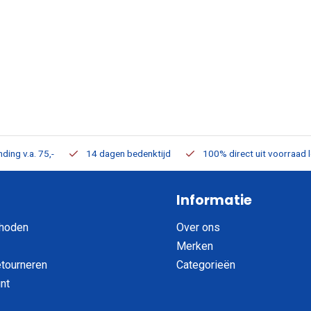
ding v.a. 75,-
14 dagen bedenktijd
100% direct uit voorraad 
Informatie
hoden
Over ons
Merken
etourneren
Categorieën
nt