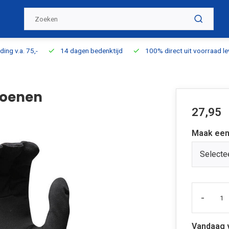
ding v.a. 75,-
14 dagen bedenktijd
100% direct uit voorraad l
hoenen
27,95
Maak een
Selecte
-
Vandaag 