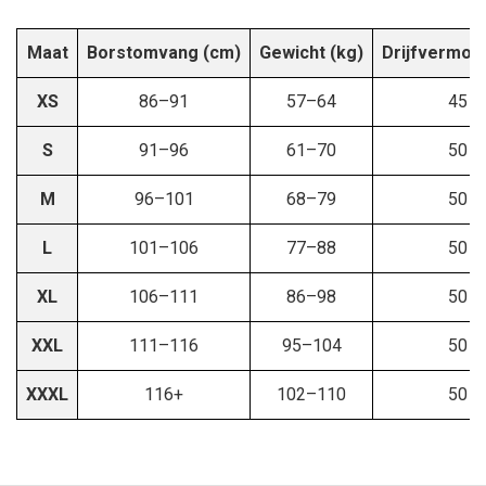
Maat
Borstomvang (cm)
Gewicht (kg)
Drijfvermog
XS
86–91
57–64
45
S
91–96
61–70
50
M
96–101
68–79
50
L
101–106
77–88
50
XL
106–111
86–98
50
XXL
111–116
95–104
50
XXXL
116+
102–110
50