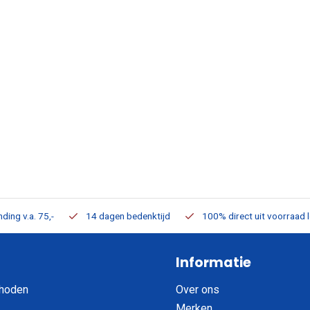
ding v.a. 75,-
14 dagen bedenktijd
100% direct uit voorraad 
Informatie
hoden
Over ons
Merken