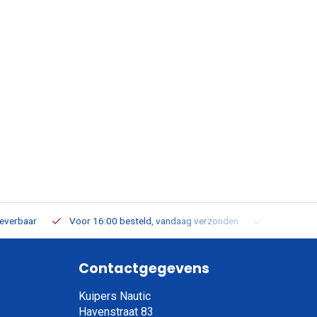
leverbaar
Voor 16:00 besteld, vandaag verzonden
Gratis verz
Contactgegevens
Kuipers Nautic
Havenstraat 83