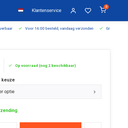
0
Klantenservice
everbaar
Voor 16:00 besteld, vandaag verzonden
Gratis verzen
Op voorraad (nog 2 beschikbaar)
 keuze
er optie
rzending