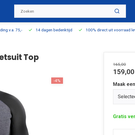
ding v.a. 75,-
14 dagen bedenktijd
100% direct uit voorraad l
tsuit Top
165,00
159,00
-4%
Maak een
Selecte
Gratis ve