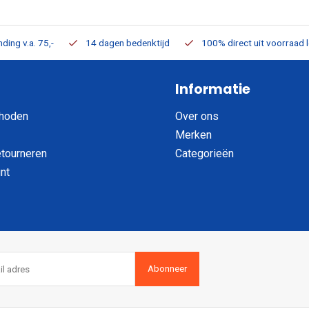
ding v.a. 75,-
14 dagen bedenktijd
100% direct uit voorraad 
Informatie
hoden
Over ons
Merken
etourneren
Categorieën
nt
Abonneer