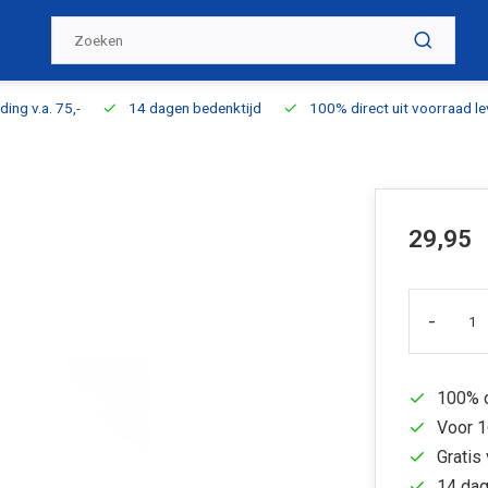
ding v.a. 75,-
14 dagen bedenktijd
100% direct uit voorraad l
29,95
-
100% d
Voor 1
Gratis 
14 dag