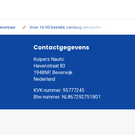
leverbaar
Voor 16:00 besteld, vandaag verzonden
Gratis verz
Contactgegevens
Kuipers Nautic
Havenstraat 83
1948NP, Beverwijk
Nederland
KVK nummer: 95777245
Btw nummer: NL867292751B01