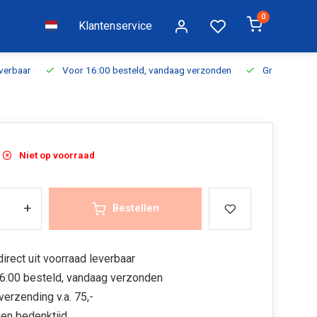
0
Klantenservice
everbaar
Voor 16:00 besteld, vandaag verzonden
Gratis verzen
Niet op voorraad
+
Bestellen
irect uit voorraad leverbaar
6:00 besteld, vandaag verzonden
verzending v.a. 75,-
en bedenktijd