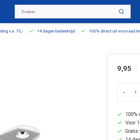
ding v.a. 75,-
14 dagen bedenktijd
100% direct uit voorraad l
9,95
-
100% d
Voor 1
Gratis 
14 dag