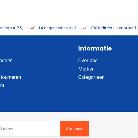
ding v.a. 75,-
14 dagen bedenktijd
100% direct uit voorraad 
Informatie
hoden
Over ons
Merken
etourneren
Categorieën
nt
Abonneer