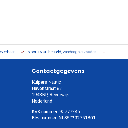
leverbaar
Voor 16:00 besteld, vandaag verzonden
Gratis verz
Contactgegevens
Kuipers Nautic
Havenstraat 83
1948NP, Beverwijk
Nederland
KVK nummer: 95777245
Btw nummer: NL867292751B01