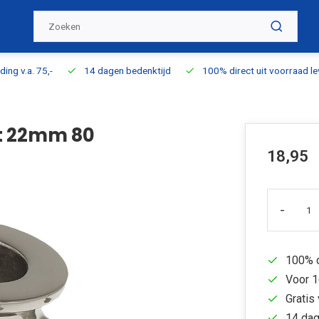
ding v.a. 75,-
14 dagen bedenktijd
100% direct uit voorraad l
t 22mm 80
18,95
-
100% d
Voor 1
Gratis 
14 dag