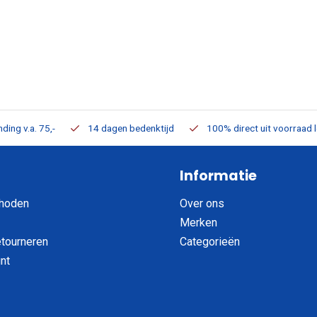
ding v.a. 75,-
14 dagen bedenktijd
100% direct uit voorraad 
Informatie
hoden
Over ons
Merken
etourneren
Categorieën
nt