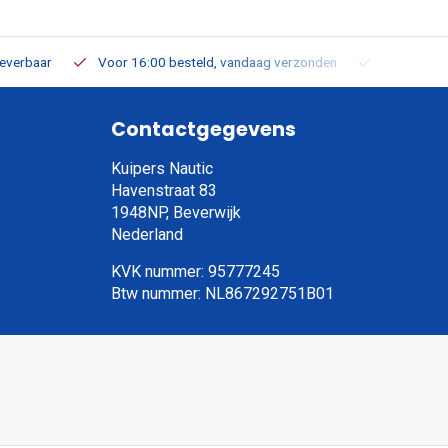
leverbaar
Voor 16:00 besteld, vandaag verzonden
Gratis verz
Contactgegevens
Kuipers Nautic
Havenstraat 83
1948NP, Beverwijk
Nederland
KVK nummer: 95777245
Btw nummer: NL867292751B01