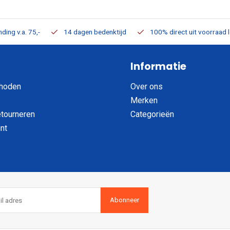
ding v.a. 75,-
14 dagen bedenktijd
100% direct uit voorraad 
Informatie
hoden
Over ons
Merken
etourneren
Categorieën
nt
Abonneer