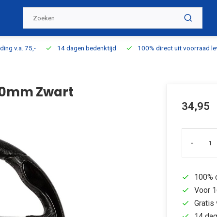
ding v.a. 75,-
14 dagen bedenktijd
100% direct uit voorraad l
330mm Zwart
34,95
-
100% d
Voor 1
Gratis 
14 dag