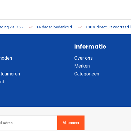
ding v.a. 75,-
14 dagen bedenktijd
100% direct uit voorraad 
Informatie
hoden
Over ons
Merken
etourneren
Categorieën
nt
Abonneer