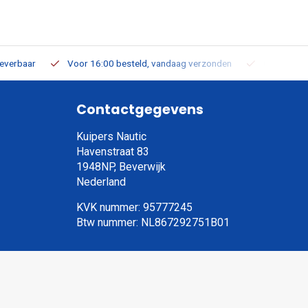
leverbaar
Voor 16:00 besteld, vandaag verzonden
Gratis verz
Contactgegevens
Kuipers Nautic
Havenstraat 83
1948NP, Beverwijk
Nederland
KVK nummer: 95777245
Btw nummer: NL867292751B01