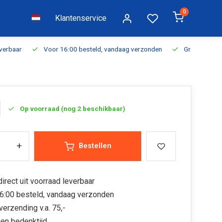
0
Klantenservice
everbaar
Voor 16:00 besteld, vandaag verzonden
Gratis verzen
Op voorraad (nog 2 beschikbaar)
+
Bestellen
irect uit voorraad leverbaar
6:00 besteld, vandaag verzonden
verzending v.a. 75,-
en bedenktijd