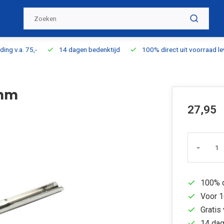
ding v.a. 75,-
14 dagen bedenktijd
100% direct uit voorraad l
5mm
27,95
-
100% d
Voor 1
Gratis 
14 dag