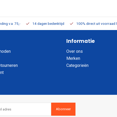
ding v.a. 75,-
14 dagen bedenktijd
100% direct uit voorraad 
Informatie
hoden
Over ons
Merken
etourneren
Categorieën
nt
Abonneer