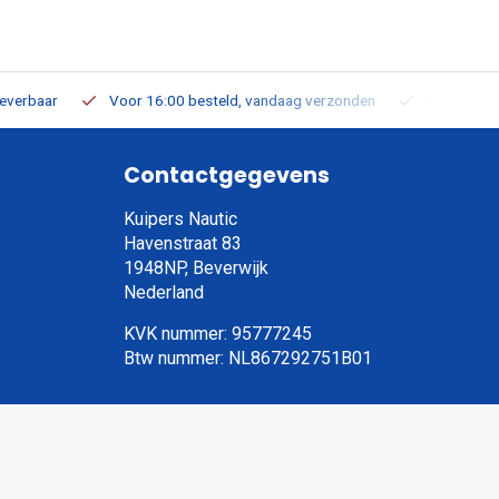
leverbaar
Voor 16:00 besteld, vandaag verzonden
Gratis verz
Contactgegevens
Kuipers Nautic
Havenstraat 83
1948NP, Beverwijk
Nederland
KVK nummer: 95777245
Btw nummer: NL867292751B01