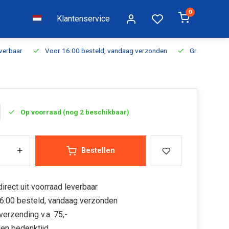
0
Klantenservice
everbaar
Voor 16:00 besteld, vandaag verzonden
Gratis verzen
Op voorraad (nog 2 beschikbaar)
+
Bestellen
irect uit voorraad leverbaar
6:00 besteld, vandaag verzonden
verzending v.a. 75,-
en bedenktijd