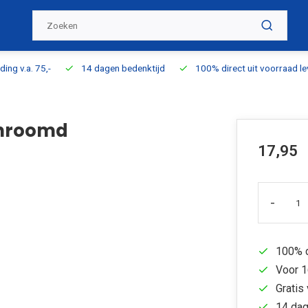
ding v.a. 75,-
14 dagen bedenktijd
100% direct uit voorraad l
chroomd
17,95
-
100% d
Voor 1
Gratis 
14 dag