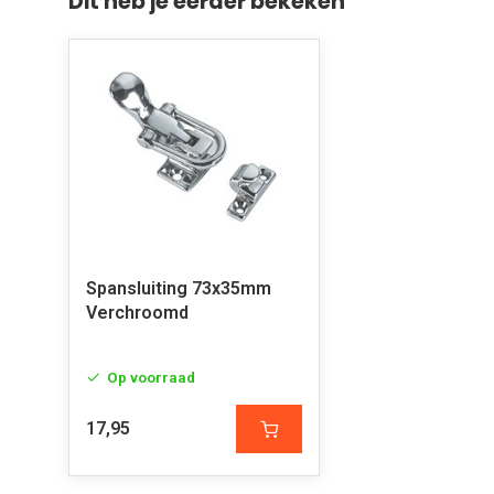
Dit heb je eerder bekeken
Spansluiting 73x35mm
Verchroomd
Op voorraad
17,95