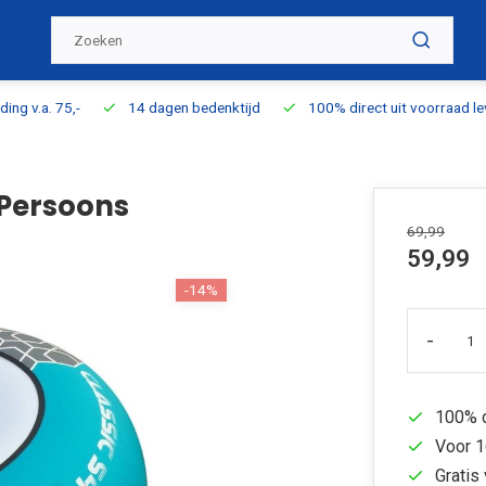
ding v.a. 75,-
14 dagen bedenktijd
100% direct uit voorraad l
 Persoons
69,99
59,99
-14%
-
100% d
Voor 1
Gratis 