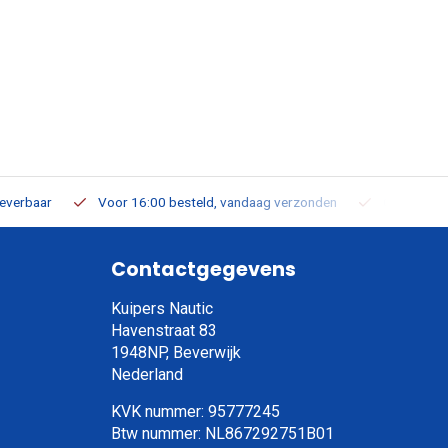
leverbaar
Voor 16:00 besteld, vandaag verzonden
Gratis verz
Contactgegevens
Kuipers Nautic
Havenstraat 83
1948NP, Beverwijk
Nederland
KVK nummer: 95777245
Btw nummer: NL867292751B01