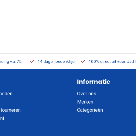
ding v.a. 75,-
14 dagen bedenktijd
100% direct uit voorraad 
Informatie
hoden
Over ons
Merken
etourneren
Categorieën
nt