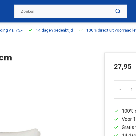
ding v.a. 75,-
14 dagen bedenktijd
100% direct uit voorraad l
3cm
27,95
-
100% d
Voor 1
Gratis 
14 dag