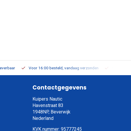
leverbaar
Voor 16:00 besteld, vandaag verzonden
Gratis verz
Contactgegevens
Kuipers Nautic
Havenstraat 83
1948NP, Beverwijk
Nederland
KVK nummer: 95777245