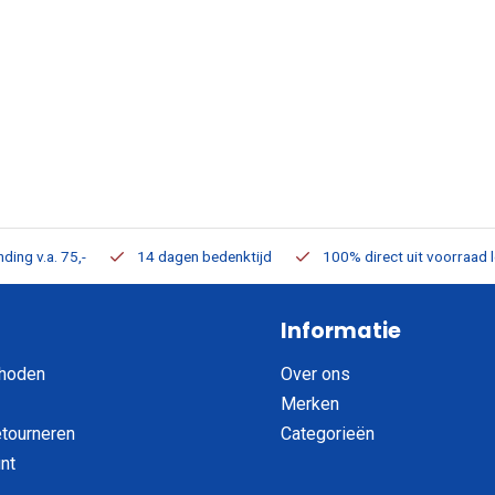
ding v.a. 75,-
14 dagen bedenktijd
100% direct uit voorraad 
Informatie
hoden
Over ons
Merken
etourneren
Categorieën
nt