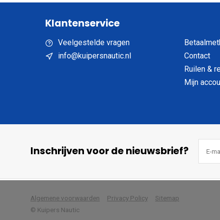
Klantenservice
Veelgestelde vragen
Betaalmet
info@kuipersnautic.nl
Contact
Ruilen & r
Mijn accou
Inschrijven voor de nieuwsbrief?
            Wij slaan cookies 
Algemene voorwaarden
Privacy Policy
Sitemap
© Kuipers Nautic