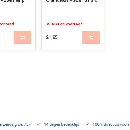
 Power Grip 1
Clamcleat Power Grip 2
voorraad
Niet op voorraad
21,95
ding v.a. 75,-
14 dagen bedenktijd
100% direct uit voorraad 