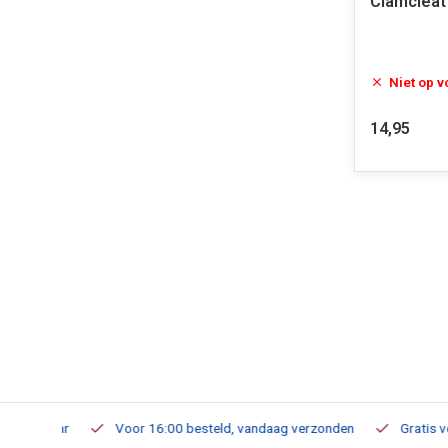
Clamcleat
Niet op 
14,95
verbaar
Voor 16:00 besteld, vandaag verzonden
Gratis verzen