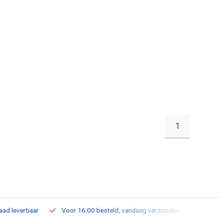
1
leverbaar
Voor 16:00 besteld, vandaag verzonden
Gratis verz