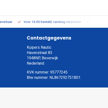
leverbaar
Voor 16:00 besteld, vandaag verzonden
Gratis verz
Contactgegevens
Kuipers Nautic
Havenstraat 83
1948NP, Beverwijk
Nederland
KVK nummer: 95777245
Btw nummer: NL867292751B01