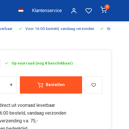
0
Klantenservice
everbaar
Voor 16:00 besteld, vandaag verzonden
Gratis verzen
Op voorraad (nog 8 beschikbaar)
+
Bestellen
irect uit voorraad leverbaar
6:00 besteld, vandaag verzonden
verzending v.a. 75,-
en bedenktijd