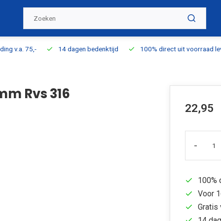
ding v.a. 75,-
14 dagen bedenktijd
100% direct uit voorraad l
mm Rvs 316
22,95
-
100% d
Voor 1
Gratis 
14 dag