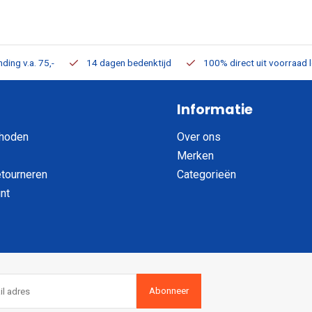
ding v.a. 75,-
14 dagen bedenktijd
100% direct uit voorraad 
Informatie
hoden
Over ons
Merken
etourneren
Categorieën
nt
Abonneer