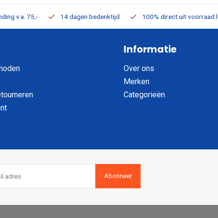
ding v.a. 75,-
14 dagen bedenktijd
100% direct uit voorraad 
Informatie
hoden
Over ons
Merken
etourneren
Categorieën
nt
Abonneer