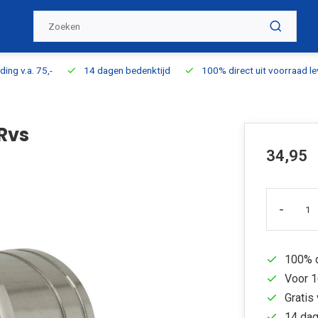
ding v.a. 75,-
14 dagen bedenktijd
100% direct uit voorraad l
Rvs
34,95
-
100% d
Voor 1
Gratis 
14 dag