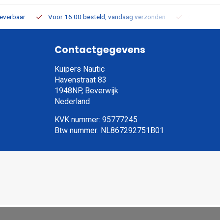
leverbaar
Voor 16:00 besteld, vandaag verzonden
Gratis verz
Contactgegevens
Kuipers Nautic
Havenstraat 83
1948NP, Beverwijk
Nederland
KVK nummer: 95777245
Btw nummer: NL867292751B01