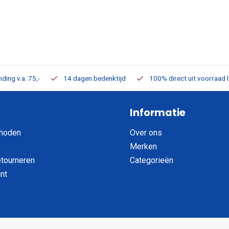
ding v.a. 75,-
14 dagen bedenktijd
100% direct uit voorraad 
Informatie
hoden
Over ons
Merken
etourneren
Categorieën
nt