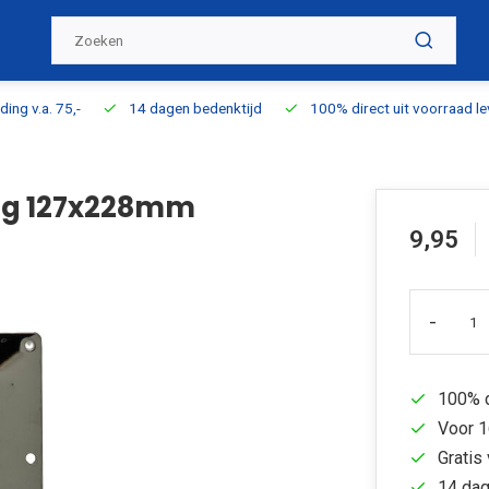
ding v.a. 75,-
14 dagen bedenktijd
100% direct uit voorraad l
kig 127x228mm
9,95
-
100% d
Voor 1
Gratis 
14 dag