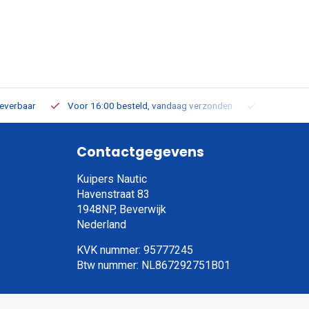
leverbaar
Voor 16:00 besteld, vandaag verzonden
Gratis verz
Contactgegevens
Kuipers Nautic
Havenstraat 83
1948NP, Beverwijk
Nederland
KVK nummer: 95777245
Btw nummer: NL867292751B01