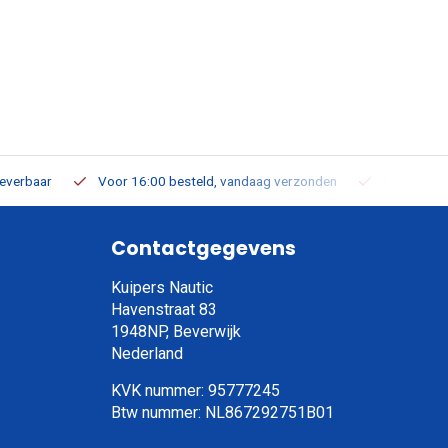
leverbaar
Voor 16:00 besteld, vandaag verzonden
Gratis verz
Contactgegevens
Kuipers Nautic
Havenstraat 83
1948NP, Beverwijk
Nederland
KVK nummer: 95777245
Btw nummer: NL867292751B01