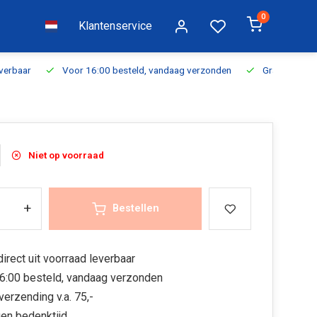
0
Klantenservice
everbaar
Voor 16:00 besteld, vandaag verzonden
Gratis verzen
Niet op voorraad
+
Bestellen
irect uit voorraad leverbaar
6:00 besteld, vandaag verzonden
verzending v.a. 75,-
en bedenktijd