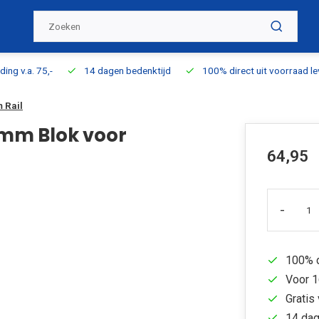
ding v.a. 75,-
14 dagen bedenktijd
100% direct uit voorraad l
 Rail
mm Blok voor
64,95
-
100% d
Voor 1
Gratis 
14 dag