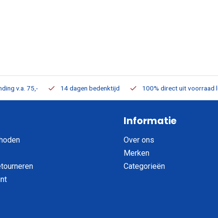
ding v.a. 75,-
14 dagen bedenktijd
100% direct uit voorraad 
Informatie
hoden
Over ons
Merken
etourneren
Categorieën
nt