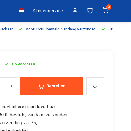
0
Klantenservice
everbaar
Voor 16:00 besteld, vandaag verzonden
Gratis verzen
Op voorraad
+
Bestellen
irect uit voorraad leverbaar
6:00 besteld, vandaag verzonden
verzending v.a. 75,-
en bedenktijd