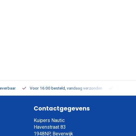
leverbaar
Voor 16:00 besteld, vandaag verzonden
Gratis verz
Contactgegevens
Kuipers Nautic
Havenstraat 83
1948NP, Beverwijk