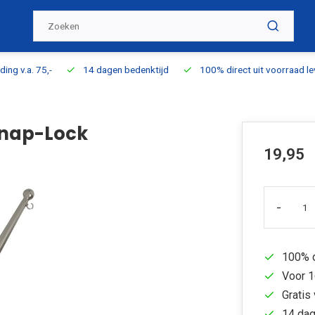
ding v.a. 75,-
14 dagen bedenktijd
100% direct uit voorraad l
Snap-Lock
19,95
-
100% d
Voor 1
Gratis 
14 dag