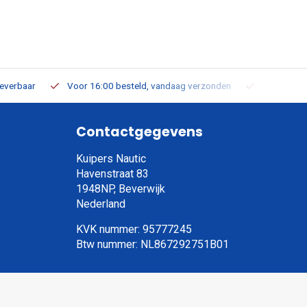
leverbaar
Voor 16:00 besteld, vandaag verzonden
Gratis verz
Contactgegevens
Kuipers Nautic
Havenstraat 83
1948NP, Beverwijk
Nederland
KVK nummer: 95777245
Btw nummer: NL867292751B01