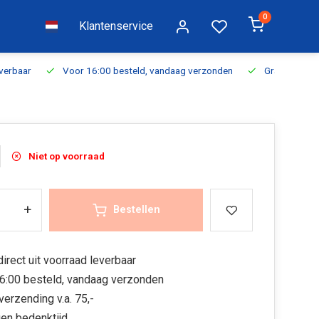
0
Klantenservice
everbaar
Voor 16:00 besteld, vandaag verzonden
Gratis verzen
Niet op voorraad
+
Bestellen
irect uit voorraad leverbaar
6:00 besteld, vandaag verzonden
verzending v.a. 75,-
en bedenktijd