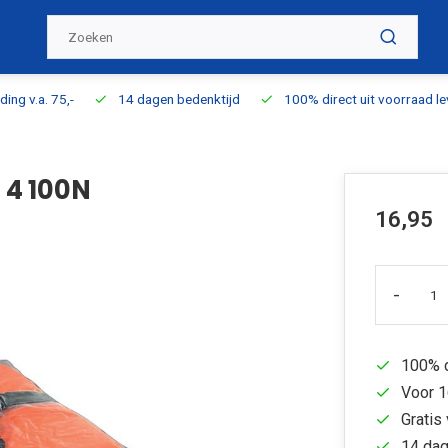
ding v.a. 75,-
14 dagen bedenktijd
100% direct uit voorraad l
 4 100N
16,95
-
100% d
Voor 1
Gratis 
14 dag