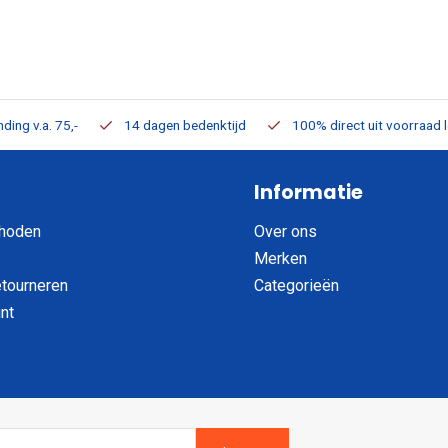
ding v.a. 75,-
14 dagen bedenktijd
100% direct uit voorraad 
Informatie
hoden
Over ons
Merken
etourneren
Categorieën
nt