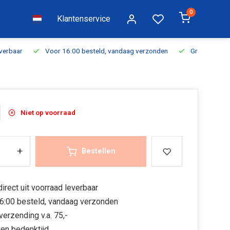
0
Klantenservice
everbaar
Voor 16:00 besteld, vandaag verzonden
Gratis verzen
Niet op voorraad
+
Bestellen
irect uit voorraad leverbaar
6:00 besteld, vandaag verzonden
verzending v.a. 75,-
en bedenktijd