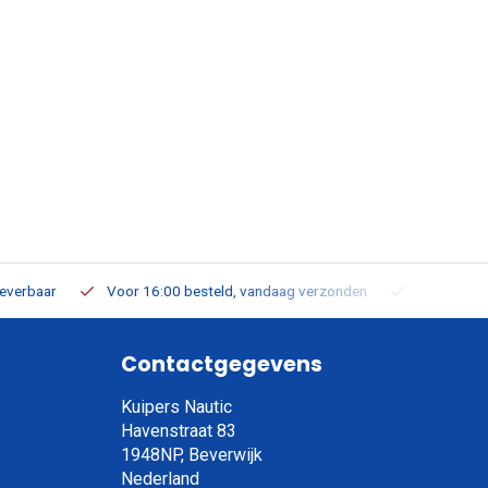
leverbaar
Voor 16:00 besteld, vandaag verzonden
Gratis verz
Contactgegevens
Kuipers Nautic
Havenstraat 83
1948NP, Beverwijk
Nederland