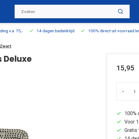
ding v.a. 75,-
14 dagen bedenktijd
100% direct uit voorraad l
-Zwart
 Deluxe
15,95
-
100% d
Voor 1
Gratis 
14 dag