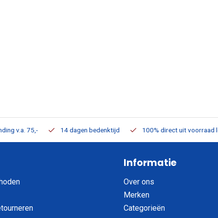
ding v.a. 75,-
14 dagen bedenktijd
100% direct uit voorraad 
Informatie
hoden
Over ons
Merken
etourneren
Categorieën