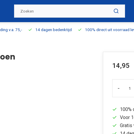
ding v.a. 75,-
14 dagen bedenktijd
100% direct uit voorraad l
roen
14,95
-
100% d
Voor 1
Gratis 
14 dag