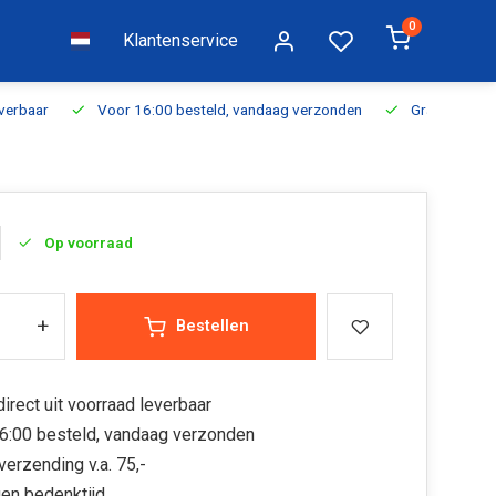
0
Klantenservice
everbaar
Voor 16:00 besteld, vandaag verzonden
Gratis verzen
Op voorraad
+
Bestellen
irect uit voorraad leverbaar
6:00 besteld, vandaag verzonden
verzending v.a. 75,-
en bedenktijd