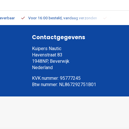
leverbaar
Voor 16:00 besteld, vandaag verzonden
Gratis verz
Contactgegevens
Kuipers Nautic
Havenstraat 83
1948NP, Beverwijk
Nederland
KVK nummer: 95777245
Btw nummer: NL867292751B01