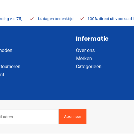
ding v.a. 75,-
14 dagen bedenktijd
100% direct uit voorraad 
Informatie
hoden
Over ons
Merken
etourneren
Categorieën
nt
Abonneer