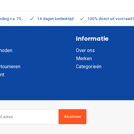
ding v.a. 75,-
14 dagen bedenktijd
100% direct uit voorraad 
Informatie
hoden
Over ons
Merken
etourneren
Categorieën
nt
Abonneer