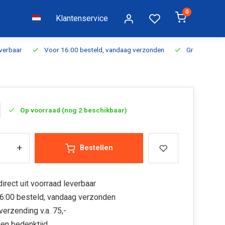
0
Klantenservice
everbaar
Voor 16:00 besteld, vandaag verzonden
Gratis verzen
Op voorraad (nog 2 beschikbaar)
+
Bestellen
irect uit voorraad leverbaar
6:00 besteld, vandaag verzonden
verzending v.a. 75,-
en bedenktijd