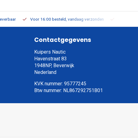
leverbaar
Voor 16:00 besteld, vandaag verzonden
Gratis verz
Contactgegevens
Kuipers Nautic
Havenstraat 83
1948NP, Beverwijk
Nederland
KVK nummer: 95777245
Btw nummer: NL867292751B01