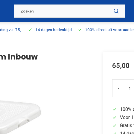
ding v.a. 75,-
14 dagen bedenktijd
100% direct uit voorraad l
mm Inbouw
65,00
-
100% d
Voor 1
Gratis 
14 dag