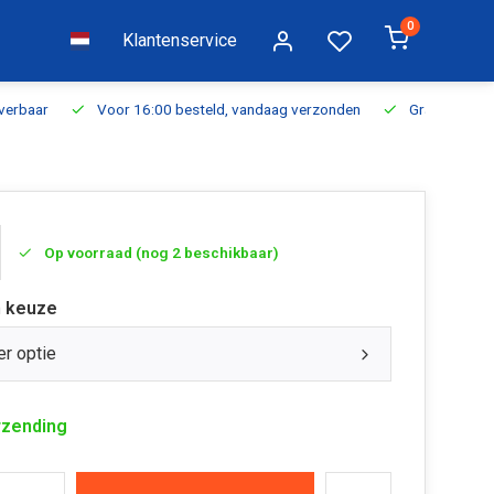
0
Klantenservice
everbaar
Voor 16:00 besteld, vandaag verzonden
Gratis verzen
Op voorraad (nog 2 beschikbaar)
 keuze
er optie
rzending