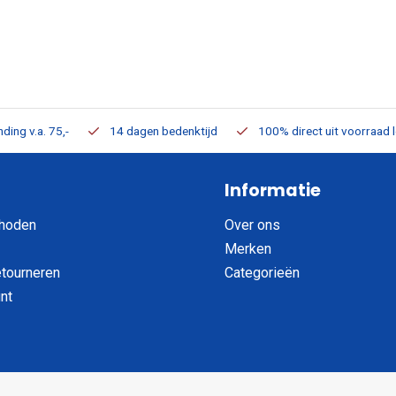
ding v.a. 75,-
14 dagen bedenktijd
100% direct uit voorraad 
Informatie
hoden
Over ons
Merken
etourneren
Categorieën
nt