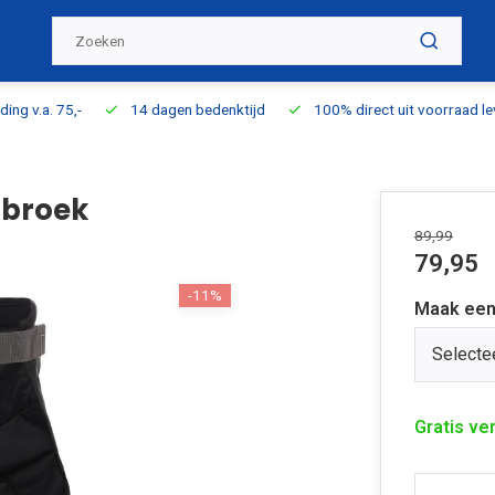
ding v.a. 75,-
14 dagen bedenktijd
100% direct uit voorraad l
gbroek
89,99
79,95
-11%
Maak een
Selecte
Gratis ve