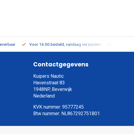
leverbaar
Voor 16:00 besteld, vandaag verzonden
Gratis verz
Contactgegevens
Kuipers Nautic
Havenstraat 83
1948NP, Beverwijk
Nederland
KVK nummer: 95777245
Btw nummer: NL867292751B01