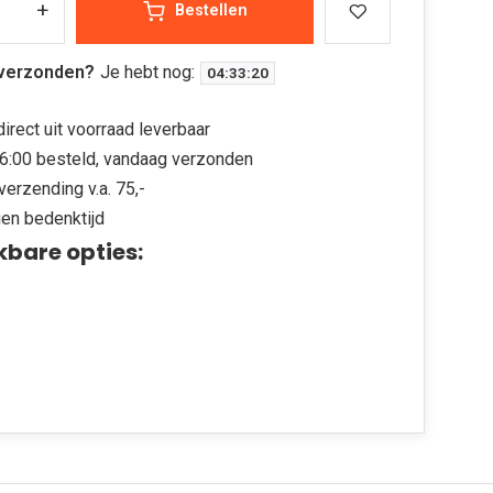
+
Bestellen
verzonden?
Je hebt nog:
04
:
33
:
19
irect uit voorraad leverbaar
6:00 besteld, vandaag verzonden
verzending v.a. 75,-
en bedenktijd
kbare opties: