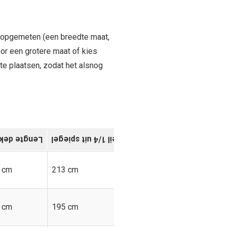
 opgemeten (een breedte maat,
voor een grotere maat of kies
te plaatsen, zodat het alsnog
gte dekzeil
Breedte dekzeil 1/4 uit spiegel
Breedte dekze
 cm
213 cm
213 cm
 cm
195 cm
196 cm