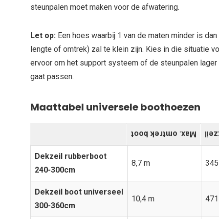
steunpalen moet maken voor de afwatering.
Let op:
Een hoes waarbij 1 van de maten minder is dan
lengte of omtrek) zal te klein zijn. Kies in die situatie 
ervoor om het support systeem of de steunpalen lager 
gaat passen.
Maattabel universele boothoezen
Max. omtrek boot
Len
Dekzeil rubberboot
8,7 m
345
240-300cm
Dekzeil boot universeel
10,4 m
471
300-360cm