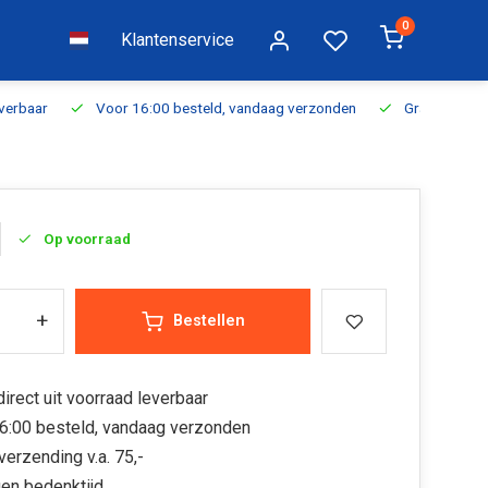
0
Klantenservice
everbaar
Voor 16:00 besteld, vandaag verzonden
Gratis verzen
Op voorraad
+
Bestellen
irect uit voorraad leverbaar
6:00 besteld, vandaag verzonden
verzending v.a. 75,-
en bedenktijd