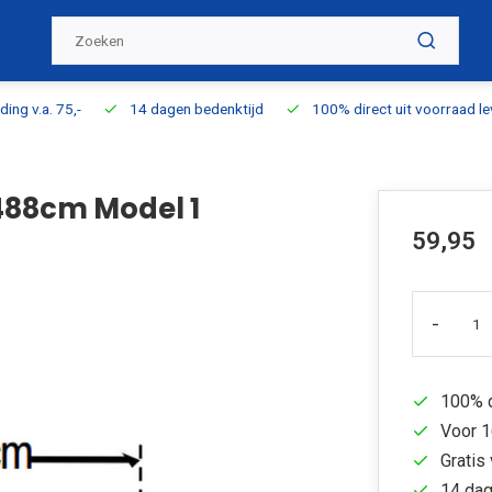
ding v.a. 75,-
14 dagen bedenktijd
100% direct uit voorraad l
-488cm Model 1
59,95
-
100% d
Voor 1
Gratis 
14 dag