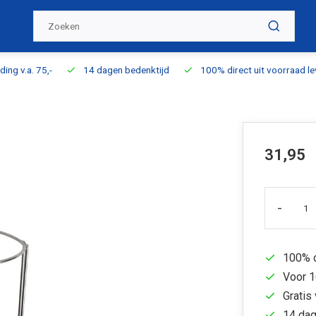
ding v.a. 75,-
14 dagen bedenktijd
100% direct uit voorraad l
31,95
-
100% d
Voor 1
Gratis 
14 dag