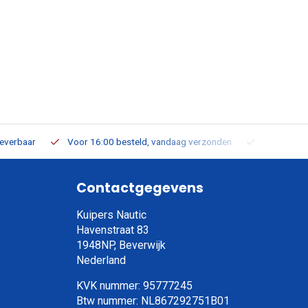
leverbaar
Voor 16:00 besteld, vandaag verzonden
Gratis verz
Contactgegevens
Kuipers Nautic
Havenstraat 83
1948NP, Beverwijk
Nederland
KVK nummer: 95777245
Btw nummer: NL867292751B01