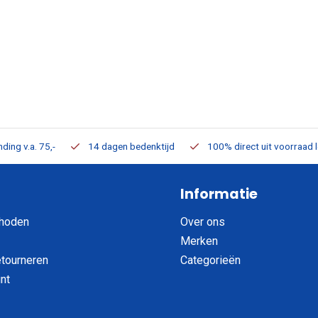
ding v.a. 75,-
14 dagen bedenktijd
100% direct uit voorraad 
Informatie
hoden
Over ons
Merken
etourneren
Categorieën
nt