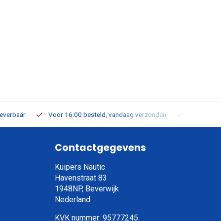
leverbaar
Voor 16:00 besteld, vandaag verzonden
Gratis verz
Contactgegevens
Kuipers Nautic
Havenstraat 83
1948NP, Beverwijk
Nederland
KVK nummer: 95777245