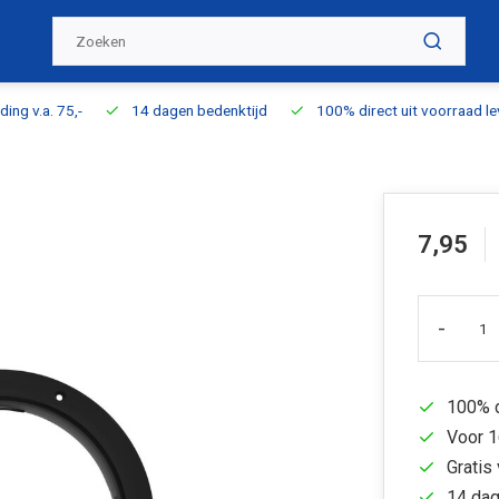
ding v.a. 75,-
14 dagen bedenktijd
100% direct uit voorraad l
7,95
-
100% d
Voor 1
Gratis 
14 dag