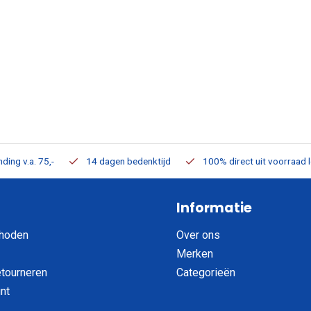
ding v.a. 75,-
14 dagen bedenktijd
100% direct uit voorraad 
Informatie
hoden
Over ons
Merken
etourneren
Categorieën
nt