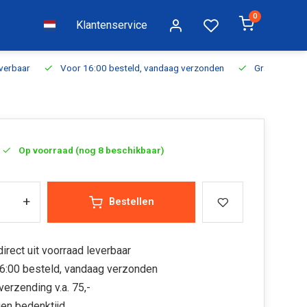
0
Klantenservice
everbaar
Voor 16:00 besteld, vandaag verzonden
Gratis verzen
Op voorraad (nog 8 beschikbaar)
+
Bestellen
irect uit voorraad leverbaar
6:00 besteld, vandaag verzonden
verzending v.a. 75,-
en bedenktijd