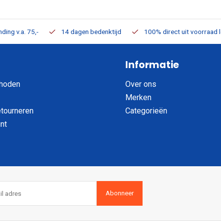
ding v.a. 75,-
14 dagen bedenktijd
100% direct uit voorraad 
Informatie
hoden
Over ons
Merken
etourneren
Categorieën
nt
Abonneer