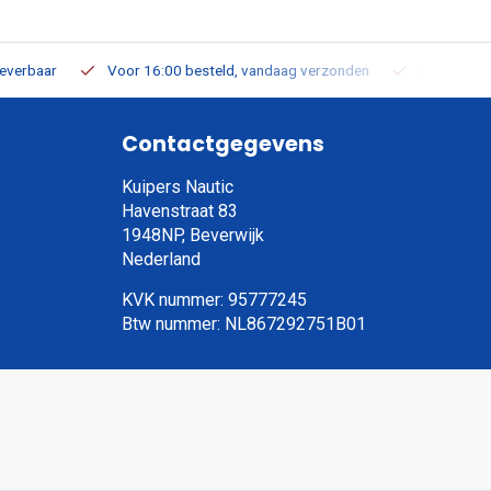
leverbaar
Voor 16:00 besteld, vandaag verzonden
Gratis verz
Contactgegevens
Kuipers Nautic
Havenstraat 83
1948NP, Beverwijk
Nederland
KVK nummer: 95777245
Btw nummer: NL867292751B01