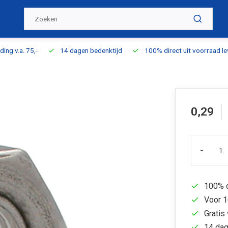
ding v.a. 75,-
14 dagen bedenktijd
100% direct uit voorraad l
0,29
-
100% d
Voor 1
Gratis 
14 dag