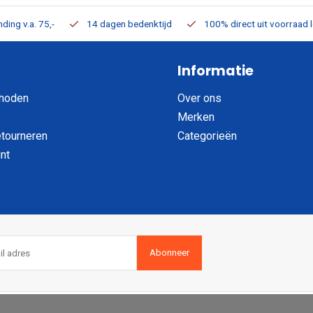
ding v.a. 75,-
14 dagen bedenktijd
100% direct uit voorraad 
Informatie
hoden
Over ons
Merken
etourneren
Categorieën
nt
Abonneer