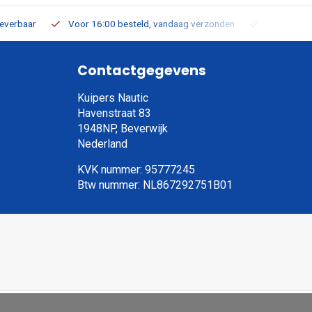
leverbaar
Voor 16:00 besteld, vandaag verzonden
Gratis verz
Contactgegevens
Kuipers Nautic
Havenstraat 83
1948NP, Beverwijk
Nederland
KVK nummer: 95777245
Btw nummer: NL867292751B01