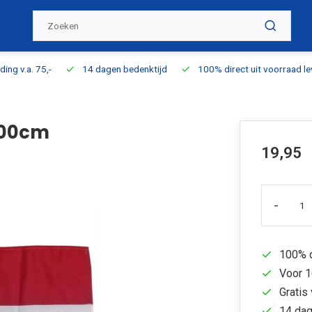
ding v.a. 75,-
14 dagen bedenktijd
100% direct uit voorraad l
100cm
19,95
-
100% d
Voor 1
Gratis 
14 dag