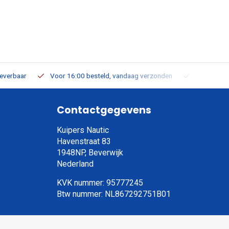
leverbaar
Voor 16:00 besteld, vandaag verzonden
Gratis verz
Contactgegevens
Kuipers Nautic
Havenstraat 83
1948NP, Beverwijk
Nederland
KVK nummer: 95777245
Btw nummer: NL867292751B01