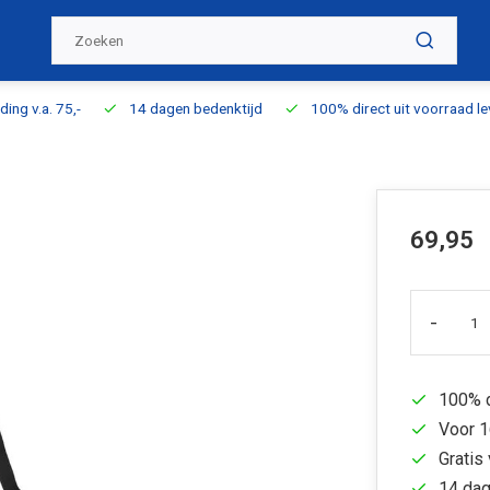
ding v.a. 75,-
14 dagen bedenktijd
100% direct uit voorraad l
69,95
-
100% d
Voor 1
Gratis 
14 dag