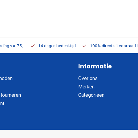
ding v.a. 75,-
14 dagen bedenktijd
100% direct uit voorraad 
Informatie
hoden
Over ons
Merken
etourneren
Categorieën
nt