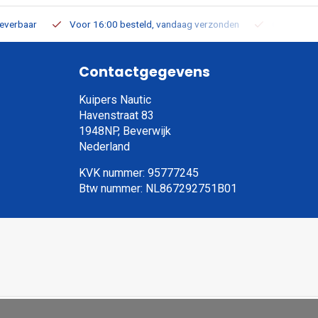
leverbaar
Voor 16:00 besteld, vandaag verzonden
Gratis verz
Contactgegevens
Kuipers Nautic
Havenstraat 83
1948NP, Beverwijk
Nederland
KVK nummer: 95777245
Btw nummer: NL867292751B01