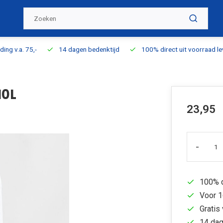
ding v.a. 75,-
14 dagen bedenktijd
100% direct uit voorraad l
10L
23,95
-
100% d
Voor 1
Gratis 
14 dag