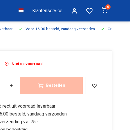
0
Klantenservice
everbaar
Voor 16:00 besteld, vandaag verzonden
Gratis verzen
Niet op voorraad
+
Bestellen
irect uit voorraad leverbaar
6:00 besteld, vandaag verzonden
verzending v.a. 75,-
en bedenktijd