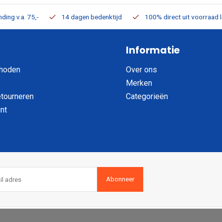
ding v.a. 75,-
14 dagen bedenktijd
100% direct uit voorraad 
Informatie
hoden
Over ons
Merken
etourneren
Categorieën
nt
Abonneer