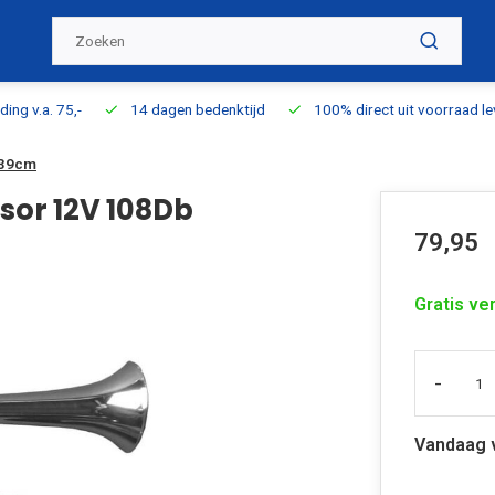
ding v.a. 75,-
14 dagen bedenktijd
100% direct uit voorraad l
 39cm
or 12V 108Db
79,95
Gratis ve
-
Vandaag 