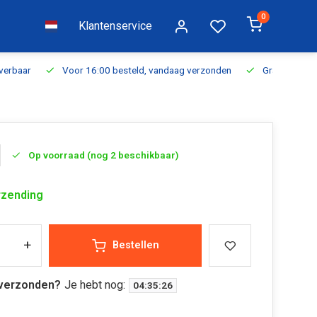
0
Klantenservice
everbaar
Voor 16:00 besteld, vandaag verzonden
Gratis verzen
Op voorraad (nog 2 beschikbaar)
rzending
+
Bestellen
verzonden?
Je hebt nog:
04
:
35
:
25