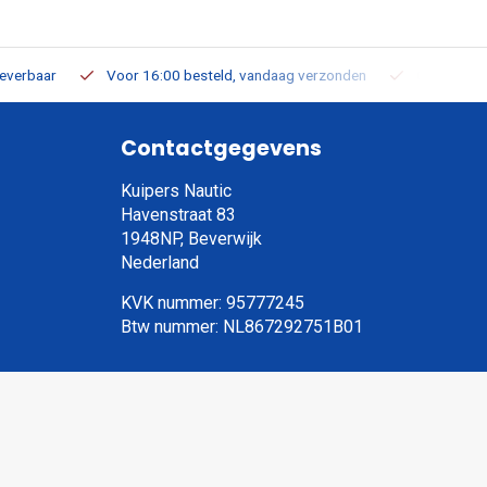
leverbaar
Voor 16:00 besteld, vandaag verzonden
Gratis verz
Contactgegevens
Kuipers Nautic
Havenstraat 83
1948NP, Beverwijk
Nederland
KVK nummer: 95777245
Btw nummer: NL867292751B01