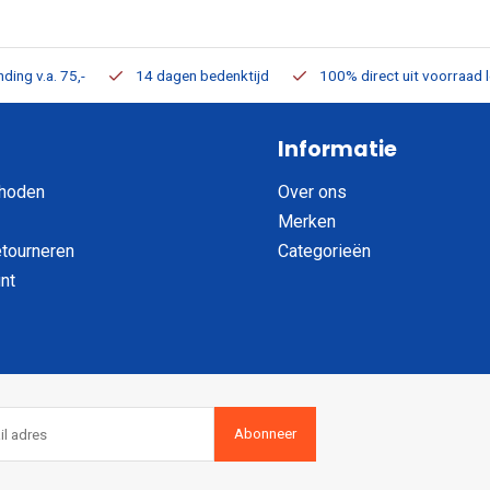
ding v.a. 75,-
14 dagen bedenktijd
100% direct uit voorraad 
Informatie
hoden
Over ons
Merken
etourneren
Categorieën
nt
Abonneer