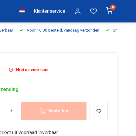
0
Klantenservice
everbaar
Voor 16:00 besteld, vandaag verzonden
Gratis verzen
Niet op voorraad
rzending
+
Bestellen
irect uit voorraad leverbaar