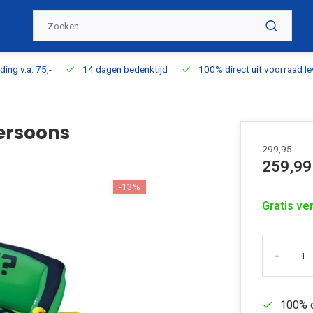
ding v.a. 75,-
14 dagen bedenktijd
100% direct uit voorraad l
Persoons
299,95
259,99
-13%
Gratis ve
-
100% d