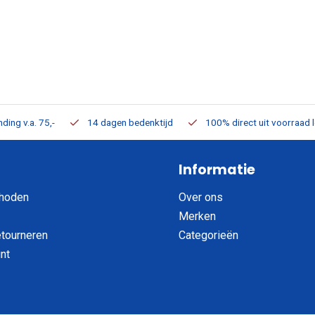
ding v.a. 75,-
14 dagen bedenktijd
100% direct uit voorraad 
Informatie
hoden
Over ons
Merken
etourneren
Categorieën
nt