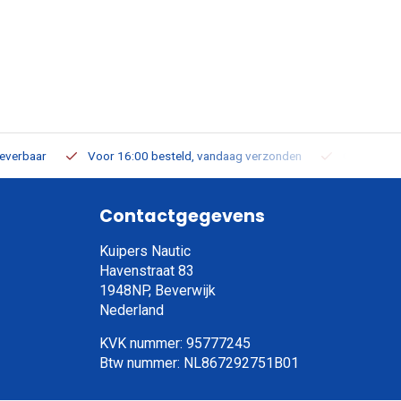
leverbaar
Voor 16:00 besteld, vandaag verzonden
Gratis verz
Contactgegevens
Kuipers Nautic
Havenstraat 83
1948NP, Beverwijk
Nederland
KVK nummer: 95777245
Btw nummer: NL867292751B01