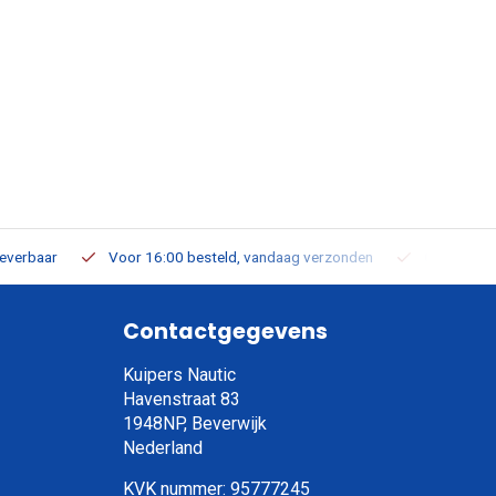
leverbaar
Voor 16:00 besteld, vandaag verzonden
Gratis verz
Contactgegevens
Kuipers Nautic
Havenstraat 83
1948NP, Beverwijk
Nederland
KVK nummer: 95777245