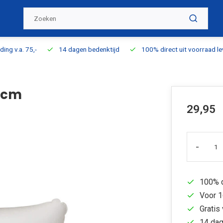
ding v.a. 75,-
14 dagen bedenktijd
100% direct uit voorraad l
2cm
29,95
-
100% d
Voor 1
Gratis 
14 dag