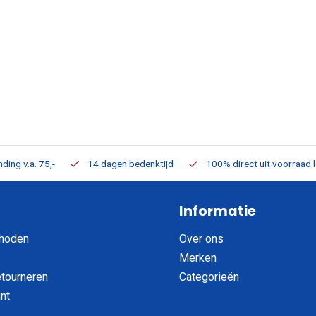
ding v.a. 75,-
14 dagen bedenktijd
100% direct uit voorraad 
Informatie
hoden
Over ons
Merken
etourneren
Categorieën
nt