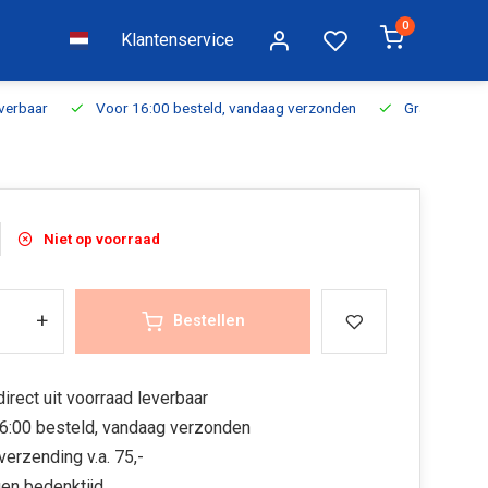
0
Klantenservice
everbaar
Voor 16:00 besteld, vandaag verzonden
Gratis verzen
Niet op voorraad
+
Bestellen
irect uit voorraad leverbaar
6:00 besteld, vandaag verzonden
verzending v.a. 75,-
en bedenktijd