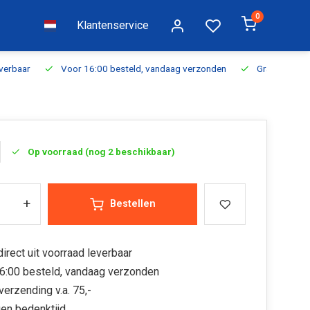
0
Klantenservice
everbaar
Voor 16:00 besteld, vandaag verzonden
Gratis verzen
Op voorraad (nog 2 beschikbaar)
+
Bestellen
irect uit voorraad leverbaar
6:00 besteld, vandaag verzonden
verzending v.a. 75,-
en bedenktijd