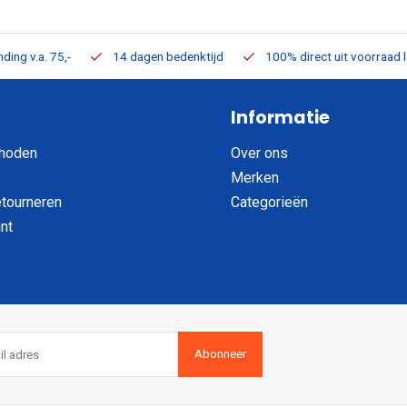
ding v.a. 75,-
14 dagen bedenktijd
100% direct uit voorraad 
Informatie
hoden
Over ons
Merken
etourneren
Categorieën
nt
Abonneer