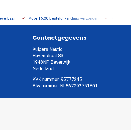
leverbaar
Voor 16:00 besteld, vandaag verzonden
Gratis verz
Contactgegevens
Kuipers Nautic
Havenstraat 83
1948NP, Beverwijk
Nederland
KVK nummer: 95777245
Btw nummer: NL867292751B01