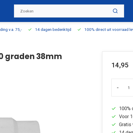
ding v.a. 75,-
14 dagen bedenktijd
100% direct uit voorraad l
90 graden 38mm
14,95
-
100% d
Voor 1
Gratis 
14 dag