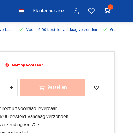
0
Klantenservice
everbaar
Voor 16:00 besteld, vandaag verzonden
Gratis verzen
Niet op voorraad
+
Bestellen
irect uit voorraad leverbaar
6:00 besteld, vandaag verzonden
verzending v.a. 75,-
en bedenktijd