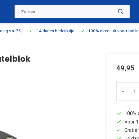
ding v.a. 75,-
14 dagen bedenktijd
100% direct uit voorraad l
telblok
49,95
-
100% d
Voor 1
Gratis 
14 dag