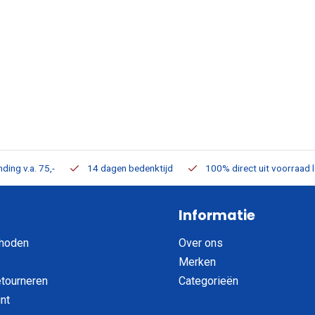
ding v.a. 75,-
14 dagen bedenktijd
100% direct uit voorraad 
Informatie
hoden
Over ons
Merken
etourneren
Categorieën
nt