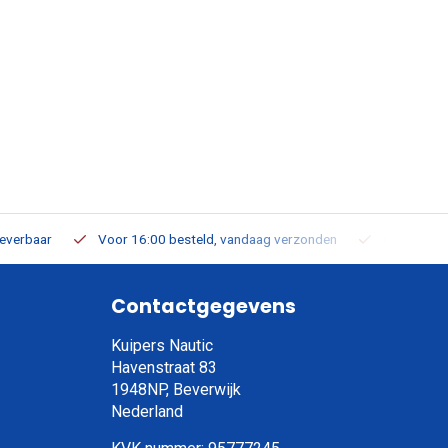
leverbaar
Voor 16:00 besteld, vandaag verzonden
Gratis verz
Contactgegevens
Kuipers Nautic
Havenstraat 83
1948NP, Beverwijk
Nederland