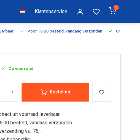
0
Klantenservice
everbaar
Voor 16:00 besteld, vandaag verzonden
Gratis verzen
Op voorraad
+
Bestellen
irect uit voorraad leverbaar
6:00 besteld, vandaag verzonden
verzending v.a. 75,-
en bedenktijd