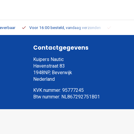
leverbaar
Voor 16:00 besteld, vandaag verzonden
Gratis verz
Contactgegevens
Kuipers Nautic
Havenstraat 83
1948NP, Beverwijk
Nederland
KVK nummer: 95777245
Btw nummer: NL867292751B01