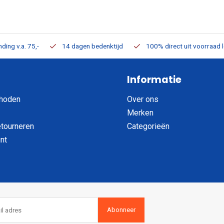
ding v.a. 75,-
14 dagen bedenktijd
100% direct uit voorraad 
Informatie
hoden
Over ons
Merken
etourneren
Categorieën
nt
Abonneer