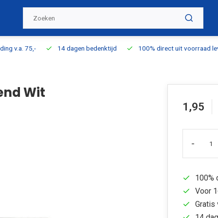
ding v.a. 75,-
14 dagen bedenktijd
100% direct uit voorraad l
end Wit
1,95
-
100% d
Voor 1
Gratis 
14 dag