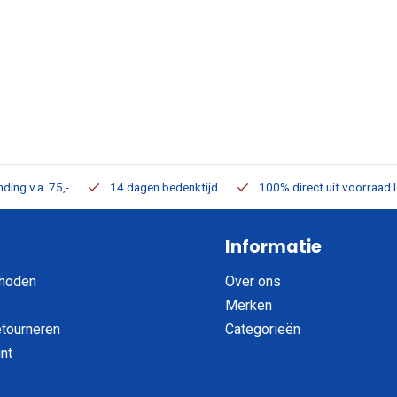
ding v.a. 75,-
14 dagen bedenktijd
100% direct uit voorraad 
Informatie
hoden
Over ons
Merken
etourneren
Categorieën
nt