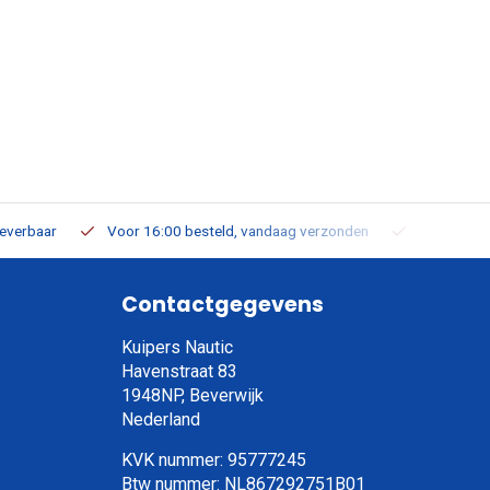
leverbaar
Voor 16:00 besteld, vandaag verzonden
Gratis verz
Contactgegevens
Kuipers Nautic
Havenstraat 83
1948NP, Beverwijk
Nederland
KVK nummer: 95777245
Btw nummer: NL867292751B01