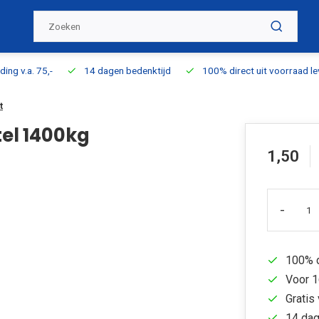
ding v.a. 75,-
14 dagen bedenktijd
100% direct uit voorraad l
t
el 1400kg
1,50
-
100% d
Voor 1
Gratis 
14 dag