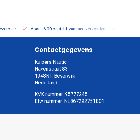
leverbaar
Voor 16:00 besteld, vandaag verzonden
Gratis verz
Contactgegevens
Kuipers Nautic
Havenstraat 83
1948NP, Beverwijk
Nederland
KVK nummer: 95777245
Btw nummer: NL867292751B01