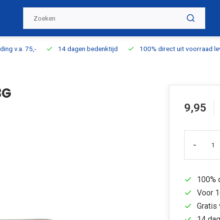
ding v.a. 75,-
14 dagen bedenktijd
100% direct uit voorraad l
3G
9,95
-
100% d
Voor 1
Gratis 
14 dag