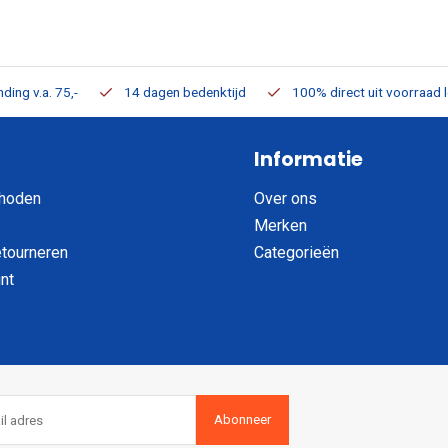
ding v.a. 75,-
14 dagen bedenktijd
100% direct uit voorraad 
Informatie
hoden
Over ons
Merken
etourneren
Categorieën
nt
Abonneer