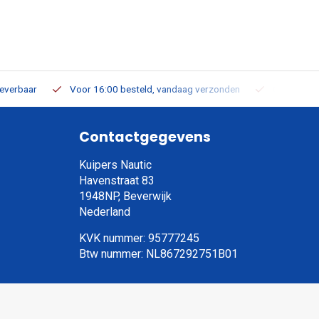
leverbaar
Voor 16:00 besteld, vandaag verzonden
Gratis verz
Contactgegevens
Kuipers Nautic
Havenstraat 83
1948NP, Beverwijk
Nederland
KVK nummer: 95777245
Btw nummer: NL867292751B01