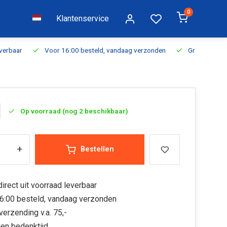
0
Klantenservice
everbaar
Voor 16:00 besteld, vandaag verzonden
Gratis verzen
Op voorraad (nog 2 beschikbaar)
+
Bestellen
irect uit voorraad leverbaar
6:00 besteld, vandaag verzonden
verzending v.a. 75,-
en bedenktijd