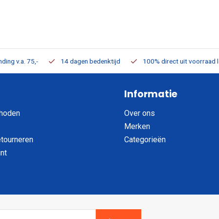
ding v.a. 75,-
14 dagen bedenktijd
100% direct uit voorraad 
Informatie
hoden
Over ons
Merken
etourneren
Categorieën
nt