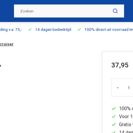
ding v.a. 75,-
14 dagen bedenktijd
100% direct uit voorraad l
cruiser
37,95
r
-
100% d
Voor 1
Gratis 
14 dag