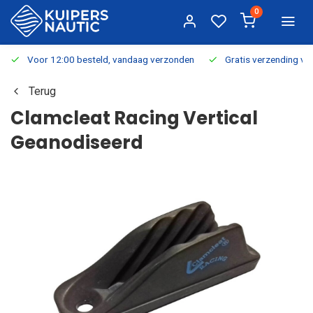
0
Voor 12:00 besteld, vandaag verzonden
Gratis verzending v.a.
Terug
Clamcleat Racing Vertical
Geanodiseerd