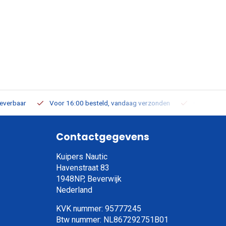
leverbaar
Voor 16:00 besteld, vandaag verzonden
Gratis verz
Contactgegevens
Kuipers Nautic
Havenstraat 83
1948NP, Beverwijk
Nederland
KVK nummer: 95777245
Btw nummer: NL867292751B01