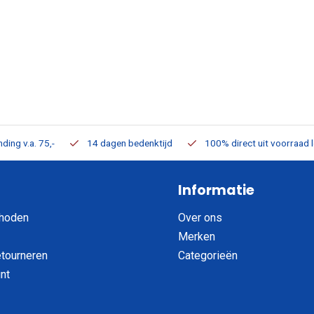
ding v.a. 75,-
14 dagen bedenktijd
100% direct uit voorraad 
Informatie
hoden
Over ons
Merken
etourneren
Categorieën
nt