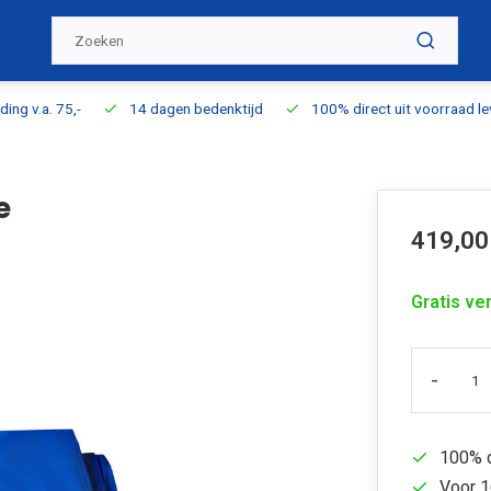
ding v.a. 75,-
14 dagen bedenktijd
100% direct uit voorraad l
e
419,00
Gratis ve
-
100% d
Voor 1