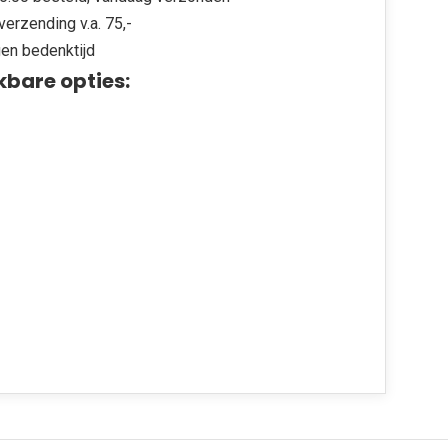
verzending v.a. 75,-
en bedenktijd
kbare opties: