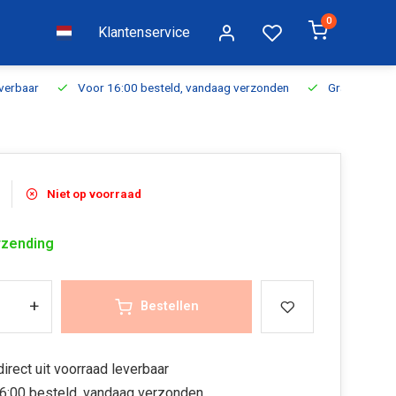
0
Klantenservice
everbaar
Voor 16:00 besteld, vandaag verzonden
Gratis verzen
Niet op voorraad
rzending
+
Bestellen
irect uit voorraad leverbaar
6:00 besteld, vandaag verzonden