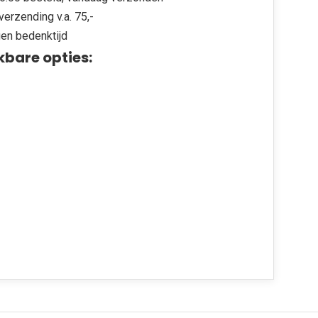
verzending v.a. 75,-
en bedenktijd
kbare opties: