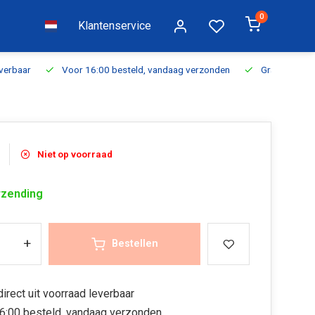
0
Klantenservice
everbaar
Voor 16:00 besteld, vandaag verzonden
Gratis verzen
Niet op voorraad
rzending
+
Bestellen
irect uit voorraad leverbaar
6:00 besteld, vandaag verzonden