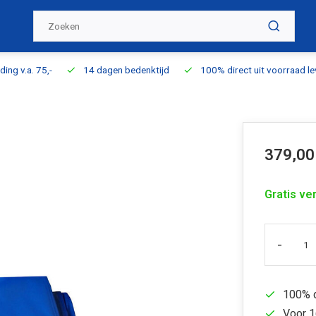
ding v.a. 75,-
14 dagen bedenktijd
100% direct uit voorraad l
379,00
Gratis ve
-
100% d
Voor 1