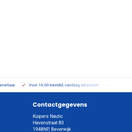
leverbaar
Voor 16:00 besteld, vandaag verzonden
Gratis verz
Contactgegevens
Kuipers Nautic
Havenstraat 83
1948NP, Beverwijk